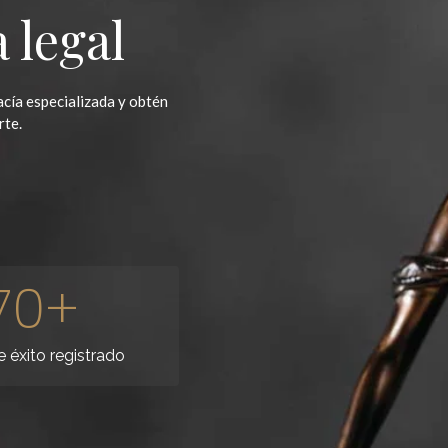
a legal
cía especializada y obtén
rte.
70
+
 éxito registrado